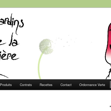
e la Roussière
Produits
Contrats
Recettes
Contact
Ordonnance Verte