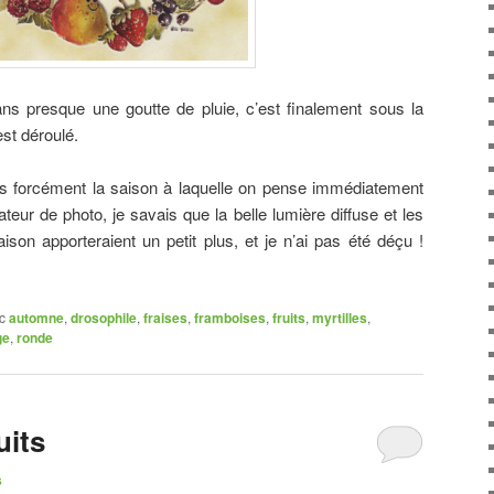
s presque une goutte de pluie, c’est finalement sous la
st déroulé.
as forcément la saison à laquelle on pense immédiatement
teur de photo, je savais que la belle lumière diffuse et les
ison apporteraient un petit plus, et je n’ai pas été déçu !
c
automne
,
drosophile
,
fraises
,
framboises
,
fruits
,
myrtilles
,
ge
,
ronde
uits
s