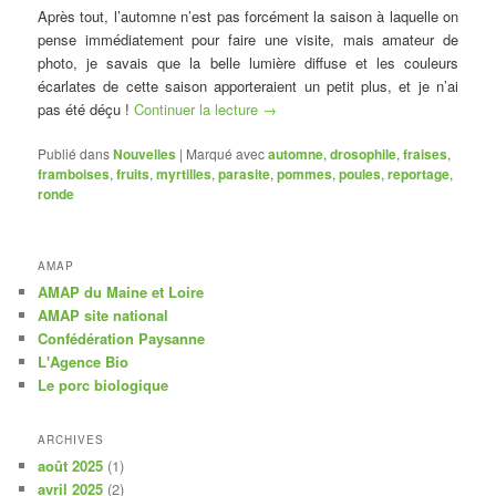
Après tout, l’automne n’est pas forcément la saison à laquelle on
pense immédiatement pour faire une visite, mais amateur de
photo, je savais que la belle lumière diffuse et les couleurs
écarlates de cette saison apporteraient un petit plus, et je n’ai
pas été déçu !
Continuer la lecture
→
Publié dans
Nouvelles
|
Marqué avec
automne
,
drosophile
,
fraises
,
framboises
,
fruits
,
myrtilles
,
parasite
,
pommes
,
poules
,
reportage
,
ronde
AMAP
AMAP du Maine et Loire
AMAP site national
Confédération Paysanne
L'Agence Bio
Le porc biologique
ARCHIVES
août 2025
(1)
avril 2025
(2)