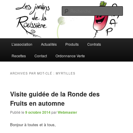
Aller
Aller
L'AMAP de Montreuil-Juigné !
au
au
Rech
contenu
contenu
principal
secondaire
Les Jardins de la Roussière
Menu
L’association
Actualités
Produits
Contrats
principal
Recettes
Contact
Ordonnance Verte
ARCHIVES PAR MOT-CLÉ :
MYRTILLES
Visite guidée de la Ronde des
Fruits en automne
Publié le
9 octobre 2014
par
Webmaster
Bonjour à toutes et à tous,