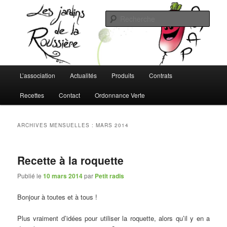
Aller
Aller
L'AMAP de Montreuil-Juigné !
au
au
Rech
contenu
contenu
principal
secondaire
Les Jardins de la Roussière
Menu
L’association
Actualités
Produits
Contrats
principal
Recettes
Contact
Ordonnance Verte
ARCHIVES MENSUELLES :
MARS 2014
Recette à la roquette
Publié le
10 mars 2014
par
Petit radis
Bonjour à toutes et à tous !
Plus vraiment d’idées pour utiliser la roquette, alors qu’il y en a