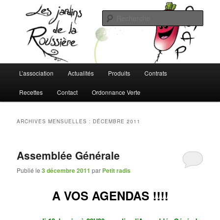
Aller
Aller
L'AMAP de Montreuil-Juigné !
au
au
Rech
contenu
contenu
principal
secondaire
Les Jardins de la Roussière
Menu
L’association
Actualités
Produits
Contrats
principal
Recettes
Contact
Ordonnance Verte
ARCHIVES MENSUELLES :
DÉCEMBRE 2011
Assemblée Générale
Publié le
3 décembre 2011
par
Petit radis
A VOS AGENDAS !!!!