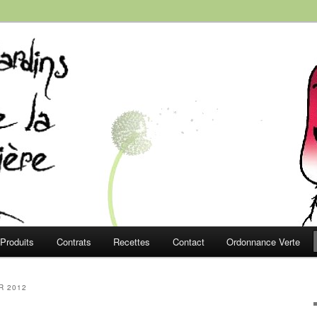
e la Roussière
Produits
Contrats
Recettes
Contact
Ordonnance Verte
R 2012