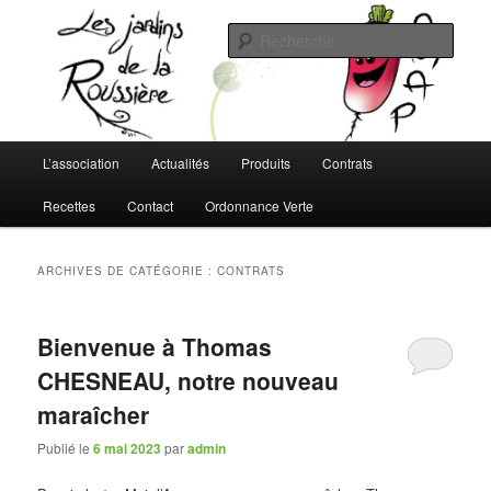
Aller
Aller
L'AMAP de Montreuil-Juigné !
au
au
Rech
contenu
contenu
principal
secondaire
Les Jardins de la Roussière
Menu
L’association
Actualités
Produits
Contrats
principal
Recettes
Contact
Ordonnance Verte
ARCHIVES DE CATÉGORIE :
CONTRATS
Bienvenue à Thomas
CHESNEAU, notre nouveau
maraîcher
Publié le
6 mai 2023
par
admin