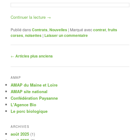
Continuer la lecture
→
Publié dans
Contrats
,
Nouvelles
|
Marqué avec
contrat
,
fruits
corses
,
noisettes
|
Laisser un commentaire
Navigation
←
Articles plus anciens
des
articles
AMAP
AMAP du Maine et Loire
AMAP site national
Confédération Paysanne
L'Agence Bio
Le porc biologique
ARCHIVES
août 2025
(1)