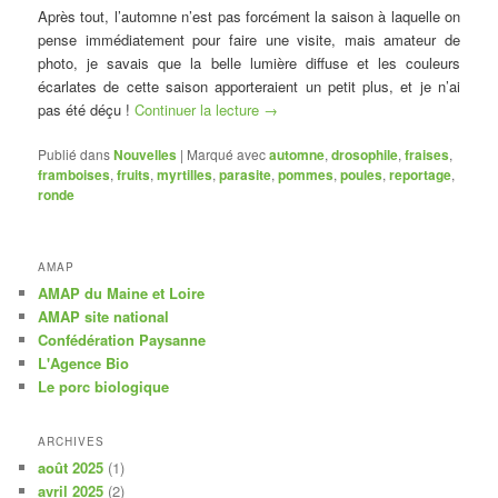
Après tout, l’automne n’est pas forcément la saison à laquelle on
pense immédiatement pour faire une visite, mais amateur de
photo, je savais que la belle lumière diffuse et les couleurs
écarlates de cette saison apporteraient un petit plus, et je n’ai
pas été déçu !
Continuer la lecture
→
Publié dans
Nouvelles
|
Marqué avec
automne
,
drosophile
,
fraises
,
framboises
,
fruits
,
myrtilles
,
parasite
,
pommes
,
poules
,
reportage
,
ronde
AMAP
AMAP du Maine et Loire
AMAP site national
Confédération Paysanne
L'Agence Bio
Le porc biologique
ARCHIVES
août 2025
(1)
avril 2025
(2)