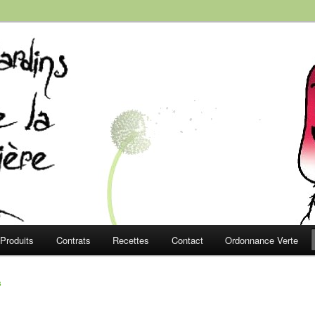
e la Roussière
Produits
Contrats
Recettes
Contact
Ordonnance Verte
s