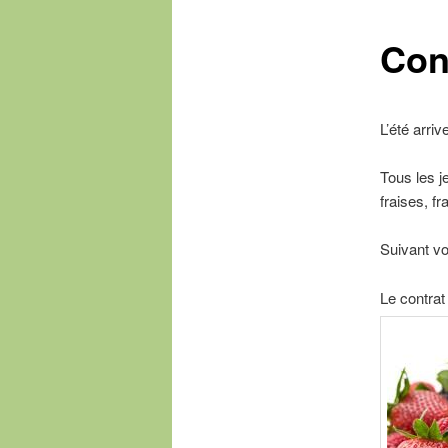
Cont
L’été arriv
Tous les je
fraises, f
Suivant vo
Le contrat