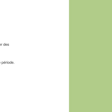
articles
er des
e période.