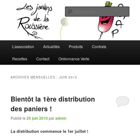
Aller
Aller
L'AMAP de Montreuil-Juigné !
au
au
Rech
contenu
contenu
principal
secondaire
Les Jardins de la Roussière
Menu
L’association
Actualités
Produits
Contrats
principal
Recettes
Contact
Ordonnance Verte
ARCHIVES MENSUELLES :
JUIN 2010
Bientôt la 1ère distribution
des paniers !
Publié le
25 juin 2010
par
admin
La distribution commence le 1er juillet !