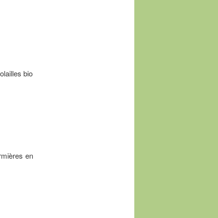
ailles bio
ermières en