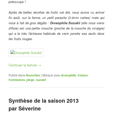
préoccupe !
Après de belles récoltes de fruits cet été, nous avons vu arriver
fin août, sur la ferme, un petit parasite (3-4mm certes) mais qui
nous à fait de gros dégâts :
Drosophila Suzukii
(elle nous viens
d’Asie) est une petite mouche (proche de la mouche du vinaigre)
qui a la très fâcheuse habitude de venir pondre ses œufs dans
les fruits rouges.
Continuer la lecture
→
Publié dans
Nouvelles
|
Marqué avec
drosophile
,
fraises
,
framboises
,
piege
,
suzukii
Synthèse de la saison 2013
par Séverine