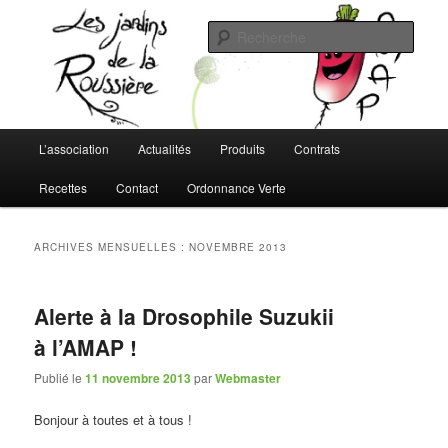
Aller
Aller
L'AMAP de Montreuil-Juigné !
au
au
Rech
contenu
contenu
principal
secondaire
Les Jardins de la Roussière
Menu
L’association
Actualités
Produits
Contrats
principal
Recettes
Contact
Ordonnance Verte
ARCHIVES MENSUELLES :
NOVEMBRE 2013
Alerte à la Drosophile Suzukii
à l’AMAP !
Publié le
11 novembre 2013
par
Webmaster
Bonjour à toutes et à tous !