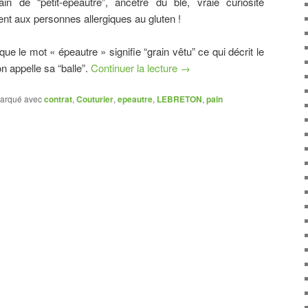
n de “petit-épeautre”, ancêtre du blé, vraie curiosité
t aux personnes allergiques au gluten !
que le mot « épeautre » signifie “grain vêtu” ce qui décrit le
’on appelle sa “balle”.
Continuer la lecture
→
arqué avec
contrat
,
Couturier
,
epeautre
,
LEBRETON
,
pain