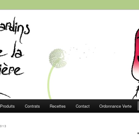
e la Roussière
Produits
Contrats
Recettes
Contact
Ordonnance Verte
2013