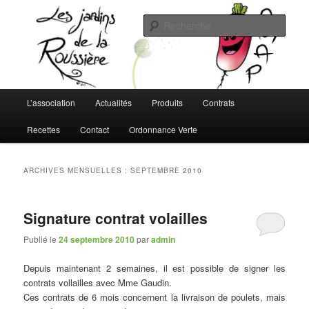
Aller
Aller
L'AMAP de Montreuil-Juigné !
au
au
Rech
contenu
contenu
principal
secondaire
Les Jardins de la Roussière
Menu
L’association
Actualités
Produits
Contrats
principal
Recettes
Contact
Ordonnance Verte
ARCHIVES MENSUELLES :
SEPTEMBRE 2010
Signature contrat volailles
Publié le
24 septembre 2010
par
admin
Depuis maintenant 2 semaines, il est possible de signer les
contrats vollailles avec Mme Gaudin.
Ces contrats de 6 mois concernent la livraison de poulets, mais