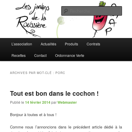
Aller
Aller
L'AMAP de Montreuil-Juigné !
au
au
Rech
contenu
contenu
principal
secondaire
Les Jardins de la Roussière
Menu
L’association
Actualités
Produits
Contrats
principal
Recettes
Contact
Ordonnance Verte
ARCHIVES PAR MOT-CLÉ :
PORC
Tout est bon dans le cochon !
Publié le
14 février 2014
par
Webmaster
Bonjour à toutes et à tous !
Comme nous l’annoncions dans le précédent article dédié à la