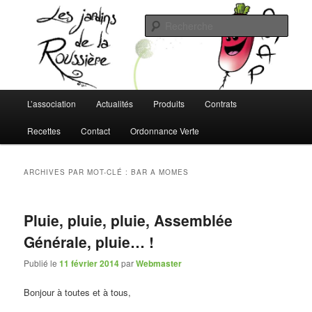
Aller
Aller
L'AMAP de Montreuil-Juigné !
au
au
Rech
contenu
contenu
principal
secondaire
Les Jardins de la Roussière
Menu
L’association
Actualités
Produits
Contrats
principal
Recettes
Contact
Ordonnance Verte
ARCHIVES PAR MOT-CLÉ :
BAR A MOMES
Pluie, pluie, pluie, Assemblée
Générale, pluie… !
Publié le
11 février 2014
par
Webmaster
Bonjour à toutes et à tous,