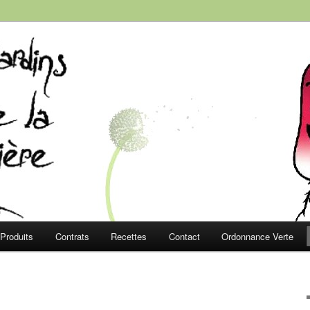
e la Roussière
Produits
Contrats
Recettes
Contact
Ordonnance Verte