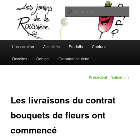
Aller
L'AMAP de Montreuil-Juigné !
au
Rech
contenu
principal
Les Jardins de la Roussière
Menu
L’association
Actualités
Produits
Contrats
principal
Recettes
Contact
Ordonnance Verte
Navigation
←
Précédent
Suivant
→
des
articles
Les livraisons du contrat
bouquets de fleurs ont
commencé