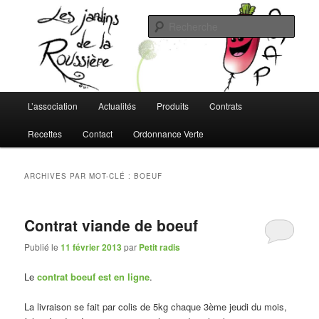
Aller
Aller
L'AMAP de Montreuil-Juigné !
au
au
Rech
contenu
contenu
principal
secondaire
Les Jardins de la Roussière
Menu
L’association
Actualités
Produits
Contrats
principal
Recettes
Contact
Ordonnance Verte
ARCHIVES PAR MOT-CLÉ :
BOEUF
Contrat viande de boeuf
Publié le
11 février 2013
par
Petit radis
Le
contrat boeuf est en ligne
.
La livraison se fait par colis de 5kg chaque 3ème jeudi du mois,