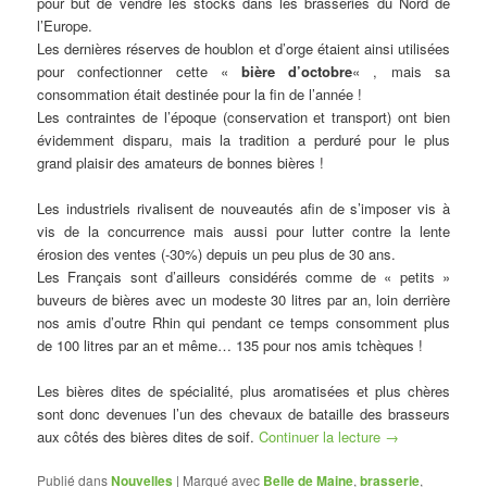
pour but de vendre les stocks dans les brasseries du Nord de
l’Europe.
Les dernières réserves de houblon et d’orge étaient ainsi utilisées
pour confectionner cette «
bière d’octobre
« , mais sa
consommation était destinée pour la fin de l’année !
Les contraintes de l’époque (conservation et transport) ont bien
évidemment disparu, mais la tradition a perduré pour le plus
grand plaisir des amateurs de bonnes bières !
Les industriels rivalisent de nouveautés afin de s’imposer vis à
vis de la concurrence mais aussi pour lutter contre la lente
érosion des ventes (-30%) depuis un peu plus de 30 ans.
Les Français sont d’ailleurs considérés comme de « petits »
buveurs de bières avec un modeste 30 litres par an, loin derrière
nos amis d’outre Rhin qui pendant ce temps consomment plus
de 100 litres par an et même… 135 pour nos amis tchèques !
Les bières dites de spécialité, plus aromatisées et plus chères
sont donc devenues l’un des chevaux de bataille des brasseurs
aux côtés des bières dites de soif.
Continuer la lecture
→
Publié dans
Nouvelles
|
Marqué avec
Belle de Maine
,
brasserie
,