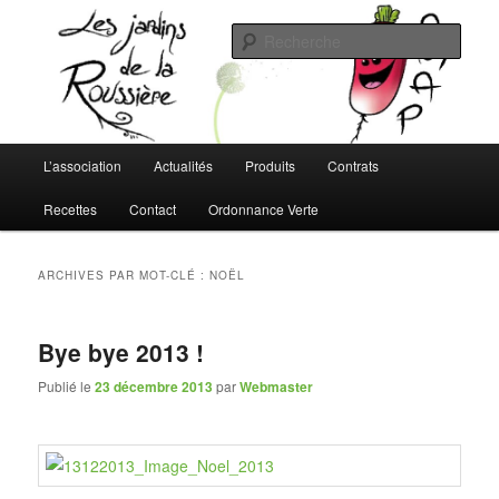
Aller
Aller
L'AMAP de Montreuil-Juigné !
au
au
Rech
contenu
contenu
principal
secondaire
Les Jardins de la Roussière
Menu
L’association
Actualités
Produits
Contrats
principal
Recettes
Contact
Ordonnance Verte
ARCHIVES PAR MOT-CLÉ :
NOËL
Bye bye 2013 !
Publié le
23 décembre 2013
par
Webmaster