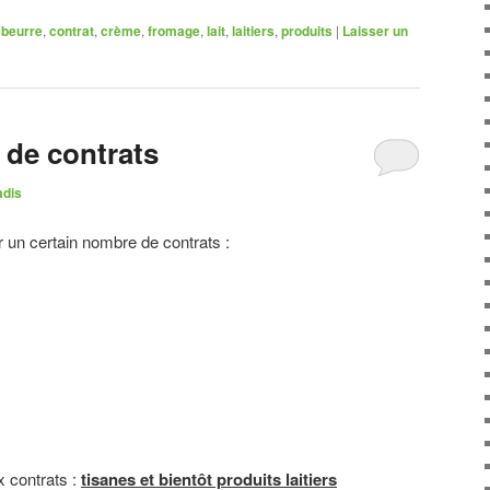
beurre
,
contrat
,
crème
,
fromage
,
lait
,
laitiers
,
produits
|
Laisser un
de contrats
adis
 un certain nombre de contrats :
x contrats :
tisanes et bientôt produits laitiers