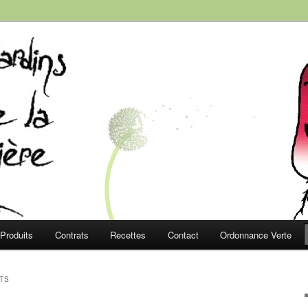
e la Roussière
Produits
Contrats
Recettes
Contact
Ordonnance Verte
TS