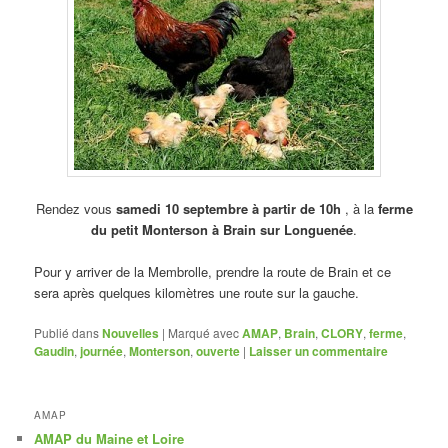
Rendez vous
samedi 10 septembre à partir de 10h
, à la
ferme
du petit Monterson
à
Brain sur Longuenée
.
Pour y arriver de la Membrolle, prendre la route de Brain et ce
sera après quelques kilomètres une route sur la gauche.
Publié dans
Nouvelles
|
Marqué avec
AMAP
,
Brain
,
CLORY
,
ferme
,
Gaudin
,
journée
,
Monterson
,
ouverte
|
Laisser un commentaire
AMAP
AMAP du Maine et Loire