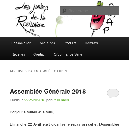
Aller
Aller
L'AMAP de Montreuil-Juigné !
au
au
Rech
contenu
contenu
principal
secondaire
Les Jardins de la Roussière
Menu
L’association
Actualités
Produits
Contrats
principal
Recettes
Contact
Ordonnance Verte
ARCHIVES PAR MOT-CLÉ :
GAUDIN
Assemblée Générale 2018
Publié le
22 avril 2018
par
Petit radis
Bonjour à toutes et à tous,
Dimanche 22 Avril était organisé le repas annuel et l’Assemblée