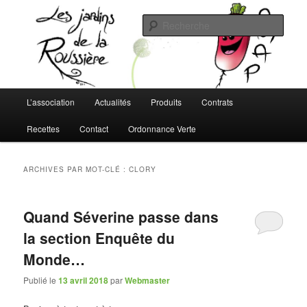
Aller
Aller
L'AMAP de Montreuil-Juigné !
au
au
Rech
contenu
contenu
principal
secondaire
Les Jardins de la Roussière
Menu
L’association
Actualités
Produits
Contrats
principal
Recettes
Contact
Ordonnance Verte
ARCHIVES PAR MOT-CLÉ :
CLORY
Quand Séverine passe dans
la section Enquête du
Monde…
Publié le
13 avril 2018
par
Webmaster