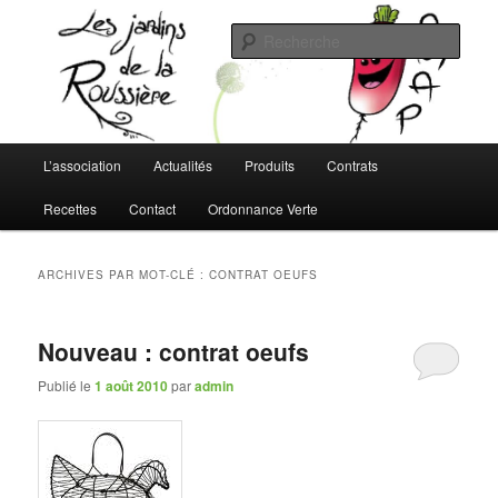
Aller
Aller
L'AMAP de Montreuil-Juigné !
au
au
Rech
contenu
contenu
principal
secondaire
Les Jardins de la Roussière
Menu
L’association
Actualités
Produits
Contrats
principal
Recettes
Contact
Ordonnance Verte
ARCHIVES PAR MOT-CLÉ :
CONTRAT OEUFS
Nouveau : contrat oeufs
Publié le
1 août 2010
par
admin