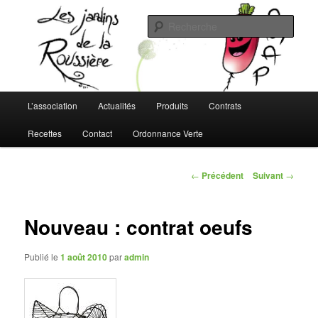
Aller
L'AMAP de Montreuil-Juigné !
au
Rech
contenu
principal
Les Jardins de la Roussière
Menu
L’association
Actualités
Produits
Contrats
principal
Recettes
Contact
Ordonnance Verte
Navigation
←
Précédent
Suivant
→
des
articles
Nouveau : contrat oeufs
Publié le
1 août 2010
par
admin