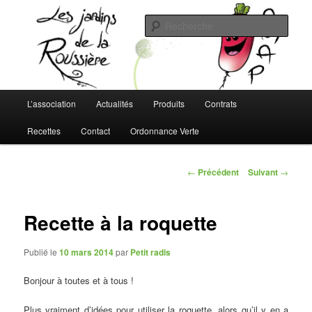
Aller
L'AMAP de Montreuil-Juigné !
au
Rech
contenu
principal
Les Jardins de la Roussière
Menu
L’association
Actualités
Produits
Contrats
principal
Recettes
Contact
Ordonnance Verte
Navigation
←
Précédent
Suivant
→
des
articles
Recette à la roquette
Publié le
10 mars 2014
par
Petit radis
Bonjour à toutes et à tous !
Plus vraiment d’idées pour utiliser la roquette, alors qu’il y en a