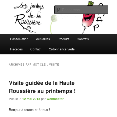
Aller
Aller
L'AMAP de Montreuil-Juigné !
au
au
Rech
contenu
contenu
principal
secondaire
Les Jardins de la Roussière
Menu
L’association
Actualités
Produits
Contrats
principal
Recettes
Contact
Ordonnance Verte
ARCHIVES PAR MOT-CLÉ :
VISITE
Visite guidée de la Haute
Roussière au printemps !
Publié le
12 mai 2013
par
Webmaster
Bonjour à toutes et à tous !