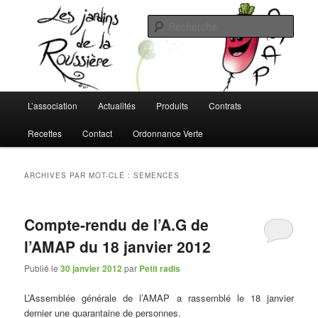
Aller
Aller
L'AMAP de Montreuil-Juigné !
au
au
Rech
contenu
contenu
principal
secondaire
Les Jardins de la Roussière
Menu
L’association
Actualités
Produits
Contrats
principal
Recettes
Contact
Ordonnance Verte
ARCHIVES PAR MOT-CLÉ :
SEMENCES
Compte-rendu de l’A.G de
l’AMAP du 18 janvier 2012
Publié le
30 janvier 2012
par
Petit radis
L’Assemblée générale de l’AMAP a rassemblé le 18 janvier
dernier une quarantaine de personnes.