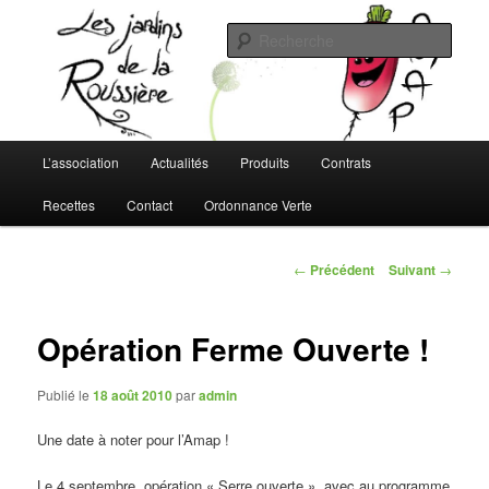
Aller
L'AMAP de Montreuil-Juigné !
au
Rech
contenu
principal
Les Jardins de la Roussière
Menu
L’association
Actualités
Produits
Contrats
principal
Recettes
Contact
Ordonnance Verte
Navigation
←
Précédent
Suivant
→
des
articles
Opération Ferme Ouverte !
Publié le
18 août 2010
par
admin
Une date à noter pour l’Amap !
Le 4 septembre, opération « Serre ouverte », avec au programme