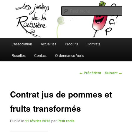
Aller
L'AMAP de Montreuil-Juigné !
au
Rech
contenu
principal
Les Jardins de la Roussière
Menu
L’association
Actualités
Produits
Contrats
principal
Recettes
Contact
Ordonnance Verte
Navigation
←
Précédent
Suivant
→
des
articles
Contrat jus de pommes et
fruits transformés
Publié le
11 février 2013
par
Petit radis