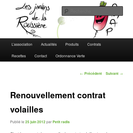
Aller
L'AMAP de Montreuil-Juigné !
au
Rech
contenu
principal
Les Jardins de la Roussière
Menu
L’association
Actualités
Produits
Contrats
principal
Recettes
Contact
Ordonnance Verte
Navigation
←
Précédent
Suivant
→
des
articles
Renouvellement contrat
volailles
Publié le
25 juin 2012
par
Petit radis