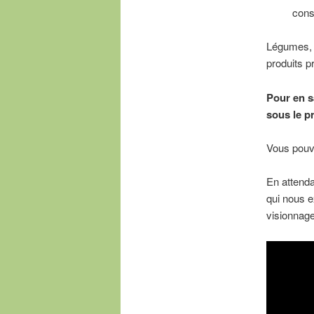
con
Légumes, p
produits 
Pour en s
sous le p
Vous pouv
En attend
qui nous e
visionnag