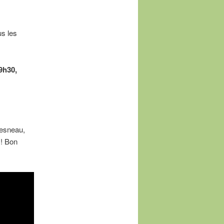
us les
9h30,
hesneau,
 ! Bon