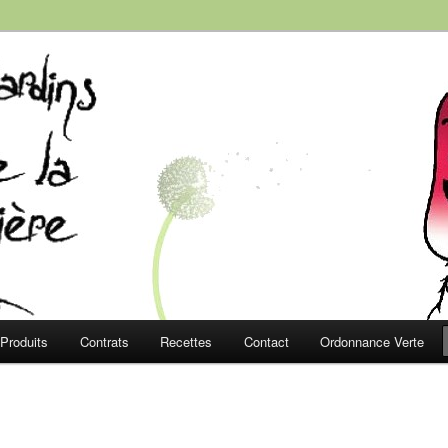
e la Roussière
Produits
Contrats
Recettes
Contact
Ordonnance Verte