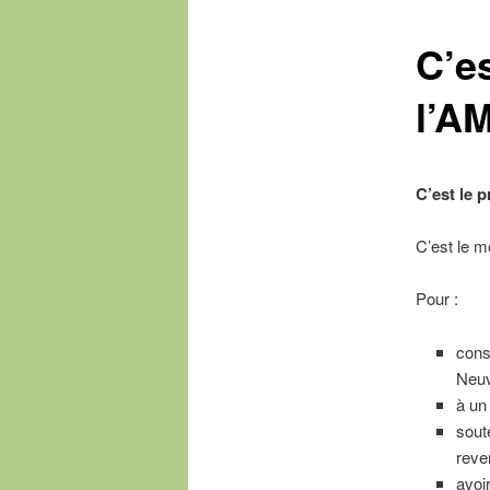
C’es
l’A
C’est le 
C’est le m
Pour :
cons
Neuv
à un
sout
reve
avoi