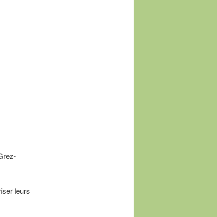
articles
(Grez-
iser leurs