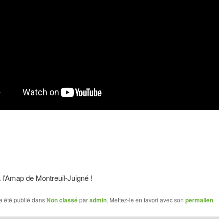
à l’Amap de Montreuil-Juigné !
a été publié dans
Non classé
par
admin
. Mettez-le en favori avec son
permalien
.