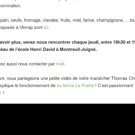
sommation.
ain, oeufs, fromage, viandes, fruits, miel, farine, champignons, …to
proposés à l’Amap sont
ici
.
avoir plus, venez nous rencontrer chaque jeudi, entre 18h30 et 1
réau de l’école Henri David à Montreuil-Juigné.
ez aussi nous contacter par
mail
.
ant, nous partageons une petite vidéo de notre maraîcher Thomas C
xplique le fonctionnement de
sa ferme La Prairie
! C’est passionnant
e !