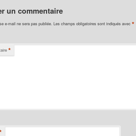
er un commentaire
*
se e-mail ne sera pas publiée.
Les champs obligatoires sont indiqués avec
*
aire
*