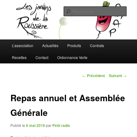
Aller
L'AMAP de Montreuil-Juigné !
au
Rech
contenu
principal
Les Jardins de la Roussière
Menu
L’association
Actualités
Produits
Contrats
principal
Recettes
Contact
Ordonnance Verte
Navigation
←
Précédent
Suivant
→
des
articles
Repas annuel et Assemblée
Générale
Publié le
8 mai 2019
par
Petit radis