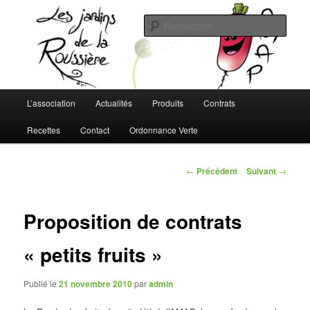
Aller
L'AMAP de Montreuil-Juigné !
au
Rech
contenu
principal
Les Jardins de la Roussière
Menu
L’association
Actualités
Produits
Contrats
principal
Recettes
Contact
Ordonnance Verte
Navigation
←
Précédent
Suivant
→
des
articles
Proposition de contrats
« petits fruits »
Publié le
21 novembre 2010
par
admin