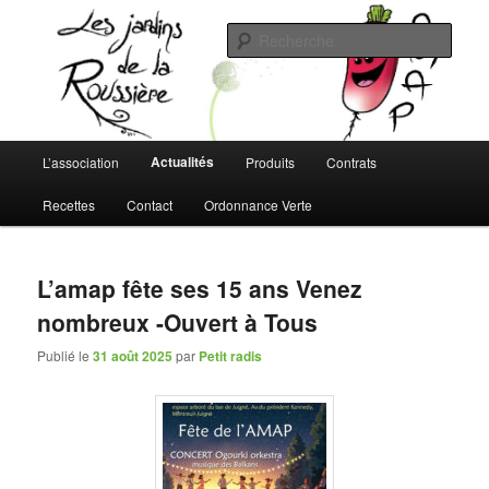
Aller
Aller
L'AMAP de Montreuil-Juigné !
au
au
Rech
contenu
contenu
principal
secondaire
Les Jardins de la Roussière
Menu
Actualités
L’association
Produits
Contrats
principal
Recettes
Contact
Ordonnance Verte
L’amap fête ses 15 ans Venez
nombreux -Ouvert à Tous
Publié le
31 août 2025
par
Petit radis