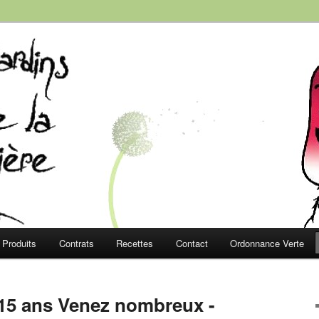
e la Roussière
Produits
Contrats
Recettes
Contact
Ordonnance Verte
 15 ans Venez nombreux -