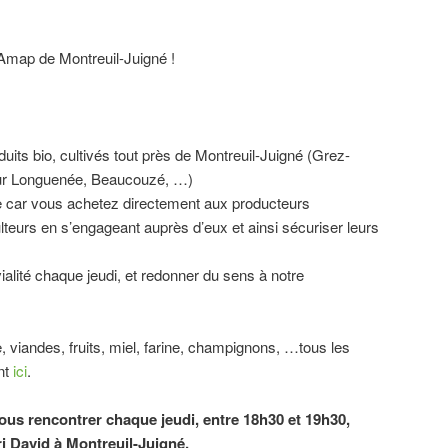
’Amap de Montreuil-Juigné !
ts bio, cultivés tout près de Montreuil-Juigné (Grez-
sur Longuenée, Beaucouzé, …)
ble car vous achetez directement aux producteurs
lteurs en s’engageant auprès d’eux et ainsi sécuriser leurs
alité chaque jeudi, et redonner du sens à notre
 viandes, fruits, miel, farine, champignons, …tous les
nt
ici
.
ous rencontrer chaque jeudi, entre 18h30 et 19h30,
ri David à Montreuil-Juigné.